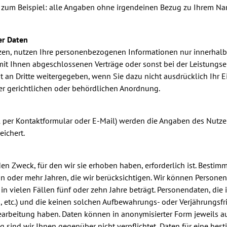
 zum Beispiel: alle Angaben ohne irgendeinen Bezug zu Ihrem Nam
er Daten
ützen, nutzen Ihre personenbezogenen Informationen nur innerhalb
 mit Ihnen abgeschlossenen Verträge oder sonst bei der Leistungs
an Dritte weitergegeben, wenn Sie dazu nicht ausdrücklich Ihr E
iner gerichtlichen oder behördlichen Anordnung.
 per Kontaktformular oder E-Mail) werden die Angaben des Nutze
eichert.
en Zweck, für den wir sie erhoben haben, erforderlich ist. Besti
 oder mehr Jahren, die wir berücksichtigen. Wir können Personen
 in vielen Fällen fünf oder zehn Jahre beträgt. Personendaten, 
en, etc.) und die keinen solchen Aufbewahrungs- oder Verjährungsfr
 Bearbeitung haben. Daten können in anonymisierter Form jeweils 
g sind wir Ihnen gegenüber nicht verpflichtet, Daten für eine be