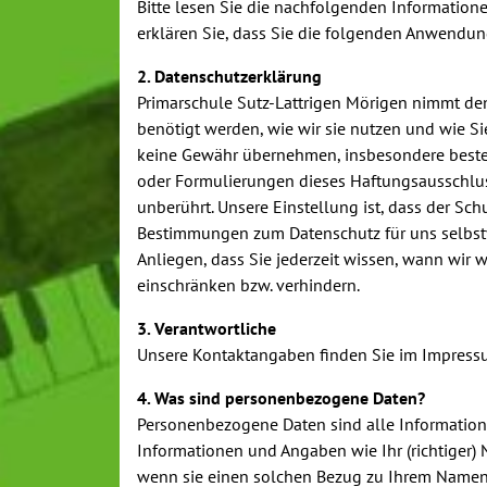
Bitte lesen Sie die nachfolgenden Informatione
d
erklären Sie, dass Sie die folgenden Anwend
h
i
2. Datenschutzerklärung
e
Primarschule Sutz-Lattrigen Mörigen nimmt de
r
benötigt werden, wie wir sie nutzen und wie Si
:
keine Gewähr übernehmen, insbesondere besteht
oder Formulierungen dieses Haftungsausschluss
unberührt. Unsere Einstellung ist, dass der Sch
Bestimmungen zum Datenschutz für uns selbstve
Anliegen, dass Sie jederzeit wissen, wann wir
einschränken bzw. verhindern.
3. Verantwortliche
Unsere Kontaktangaben finden Sie im Impressu
4. Was sind personenbezogene Daten?
Personenbezogene Daten sind alle Informatione
Informationen und Angaben wie Ihr (richtiger) 
wenn sie einen solchen Bezug zu Ihrem Namen hat