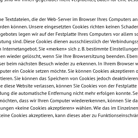
ine Textdateien, die der Web-Server im Browser Ihres Computers an
erden können. Unsere eingesetzten Cookies richten keinen Schade
gebotes legen wir auf der Festplatte Ihres Computers vor allem s
utung sind. Diese Cookies dienen ausschliesslich der Verbindun
m Internetangebot. Sie «merken» sich z. B. bestimmte Einstellung
n wieder gelöscht, wenn Sie Ihre Browsersitzung beenden. Ebenso
wser beim nächsten Besuch wieder zu erkennen. In Ihrem Browser 
uter ein Cookie setzen möchte. Sie können Cookies akzeptieren o
tieren. Sie können das Speichern von Cookies jedoch deaktivieren 
 diese Website verlassen, können Sie Cookies von der Festplatte 
dung die automatische Entfernung nicht mehr erfolgen konnte. Se
möchten, dass wir Ihren Computer wiedererkennen, können Sie das
llungen «keine Cookies akzeptieren» wählen. Wie das im Einzelnen
 keine Cookies akzeptieren, kann dieses aber zu Funktionseinschr