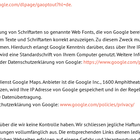
oogle.com/dlpage/gaoptout?hl=de.
lung von Schriftarten so genannte Web Fonts, die von Google berei
um Texte und Schriftarten korrekt anzuzeigen. Zu diesem Zweck 
en. Hierdurch erlangt Google Kenntnis darüber, dass über Ihre I
 wird eine Standardschrift von Ihrem Computer genutzt. Weitere I
der Datenschutzerklärung von Google:
https://www.google.com/po
dienst Google Maps. Anbieter ist die Google Inc., 1600 Amphithea
n, wird Ihre IP Adresse von Google gespeichert und in der Rege
se Datenübertragung.
schutzerklärung von Google:
www.google.com/policies/privacy/
über die wir keine Kontrolle haben. Wir schliessen jegliche Haftu
ungen vollumfänglich aus. Die entsprechenden Links dienen ledi
olchen Webseiten erfolgen auf eigene Gefahr und Verantwortung d