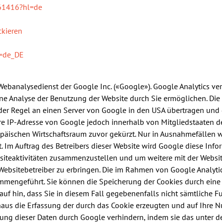
/61416?hl=de
ckieren
e=de_DE
Webanalysedienst der Google Inc. («Google»). Google Analytics ver
ne Analyse der Benutzung der Website durch Sie ermöglichen. Die
er Regel an einen Server von Google in den USA übertragen und do
re IP-Adresse von Google jedoch innerhalb von Mitgliedstaaten 
ischen Wirtschaftsraum zuvor gekürzt. Nur in Ausnahmefällen wi
. Im Auftrag des Betreibers dieser Website wird Google diese Inf
siteaktivitäten zusammenzustellen und um weitere mit der Websi
bsitebetreiber zu erbringen. Die im Rahmen von Google Analytic
mmengeführt. Sie können die Speicherung der Cookies durch eine 
auf hin, dass Sie in diesem Fall gegebenenfalls nicht sämtliche 
us die Erfassung der durch das Cookie erzeugten und auf Ihre N
itung dieser Daten durch Google verhindern, indem sie das unter