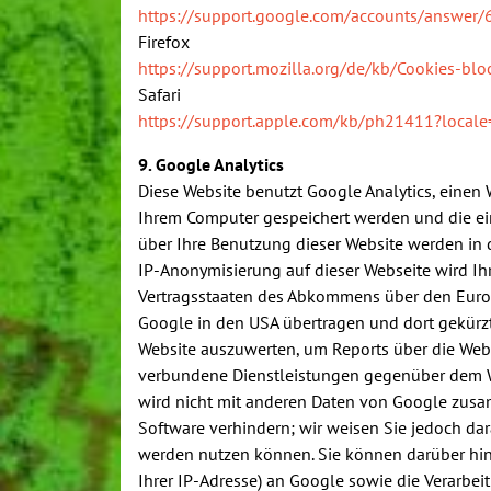
https://support.google.com/accounts/answer
Firefox
https://support.mozilla.org/de/kb/Cookies-blo
Safari
https://support.apple.com/kb/ph21411?local
9. Google Analytics
Diese Website benutzt Google Analytics, einen 
Ihrem Computer gespeichert werden und die ei
über Ihre Benutzung dieser Website werden in d
IP-Anonymisierung auf dieser Webseite wird Ih
Vertragsstaaten des Abkommens über den Europä
Google in den USA übertragen und dort gekürzt
Website auszuwerten, um Reports über die Web
verbundene Dienstleistungen gegenüber dem We
wird nicht mit anderen Daten von Google zusa
Software verhindern; wir weisen Sie jedoch dar
werden nutzen können. Sie können darüber hina
Ihrer IP-Adresse) an Google sowie die Verarbe