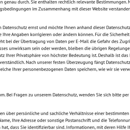
n genau durch. Sie enthalten rechtlich relevante Bestimmungen. M
ungsbedingungen im Zusammenhang mit dieser Website verstande
n Datenschutz ernst und möchte Ihnen anhand dieser Datenschutz
e Ihre Angaben korrigieren oder ändern können. Für die Sicherhei
 bei der Übertragung von Daten per E-Mail die Gefahr des Zugrif
es unwirksam sein oder werden, bleiben die übrigen Regelungen i
utz Ihrer Privatsphäre von höchster Bedeutung ist. Deshalb ist das
rständlich. Nach unserer festen Überzeugung fängt Datenschutz m
 welche Ihrer personenbezogenen Daten speichern, wie wir sie ver
m. Bei Fragen zu unserem Datenschutz, wenden Sie sich bitte per
n über persönliche und sachliche Verhältnisse einer bestimmten
Name, Ihre Adresse oder sonstige Postanschrift und die Telefonnu
, dass Sie identifizierbar sind. Informationen, mit deren Hilfe Ih